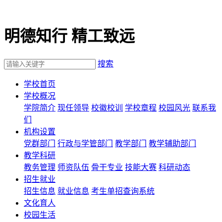
明德知行 精工致远
搜索
学校首页
学校概况
学院简介
现任领导
校徽校训
学校章程
校园风光
联系我
们
机构设置
党群部门
行政与学管部门
教学部门
教学辅助部门
教学科研
教务管理
师资队伍
骨干专业
技能大赛
科研动态
招生就业
招生信息
就业信息
考生单招查询系统
文化育人
校园生活