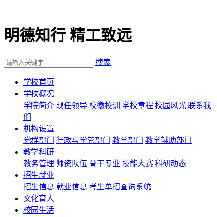
明德知行 精工致远
搜索
学校首页
学校概况
学院简介
现任领导
校徽校训
学校章程
校园风光
联系我
们
机构设置
党群部门
行政与学管部门
教学部门
教学辅助部门
教学科研
教务管理
师资队伍
骨干专业
技能大赛
科研动态
招生就业
招生信息
就业信息
考生单招查询系统
文化育人
校园生活