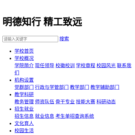
明德知行 精工致远
搜索
学校首页
学校概况
学院简介
现任领导
校徽校训
学校章程
校园风光
联系我
们
机构设置
党群部门
行政与学管部门
教学部门
教学辅助部门
教学科研
教务管理
师资队伍
骨干专业
技能大赛
科研动态
招生就业
招生信息
就业信息
考生单招查询系统
文化育人
校园生活