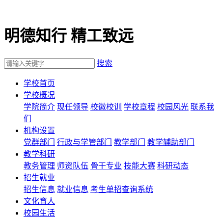
明德知行 精工致远
搜索
学校首页
学校概况
学院简介
现任领导
校徽校训
学校章程
校园风光
联系我
们
机构设置
党群部门
行政与学管部门
教学部门
教学辅助部门
教学科研
教务管理
师资队伍
骨干专业
技能大赛
科研动态
招生就业
招生信息
就业信息
考生单招查询系统
文化育人
校园生活